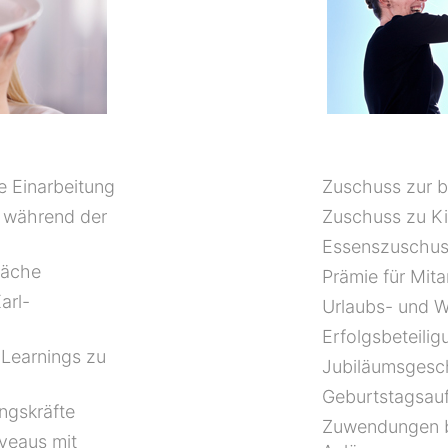
e Einarbeitung
Zuschuss zur b
 während der
Zuschuss zu Ki
Essenszuschuss
räche
Prämie für Mit
arl-
Urlaubs- und W
Erfolgsbeteilig
Learnings zu
Jubiläumsgesc
Geburtstagsau
ngskräfte
Zuwendungen be
iveaus mit