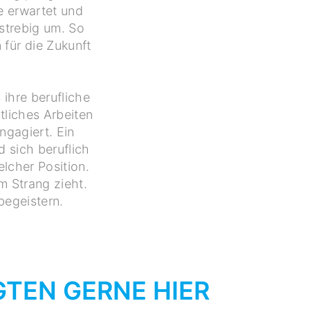
e erwartet und
lstrebig um. So
 für die Zukunft
 ihre berufliche
tliches Arbeiten
ngagiert. Ein
d sich beruflich
elcher Position.
m Strang zieht.
begeistern.
GTEN GERNE HIER