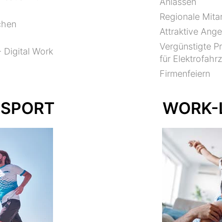
Anlässen
Regionale Mitar
chen
Attraktive Ang
Vergünstigte P
- Digital Work
für Elektrofahr
Firmenfeiern
 SPORT
WORK-