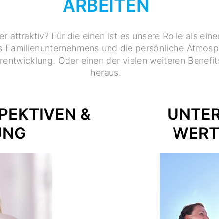
ARBEITEN
 attraktiv? Für die einen ist es unsere Rolle als eine
res Familienunternehmens und die persönliche Atmos
entwicklung. Oder einen der vielen weiteren Benefits
heraus.
PEKTIVEN &
UNTE
UNG
WERT