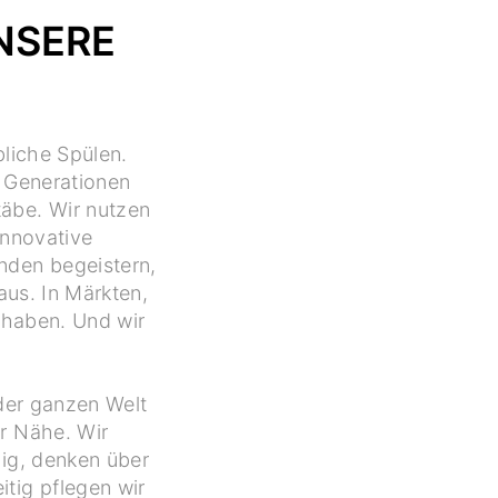
NSERE
bliche Spülen.
i Generationen
äbe. Wir nutzen
innovative
nden begeistern,
aus. In Märkten,
n haben. Und wir
der ganzen Welt
er Nähe. Wir
ig, denken über
tig pflegen wir