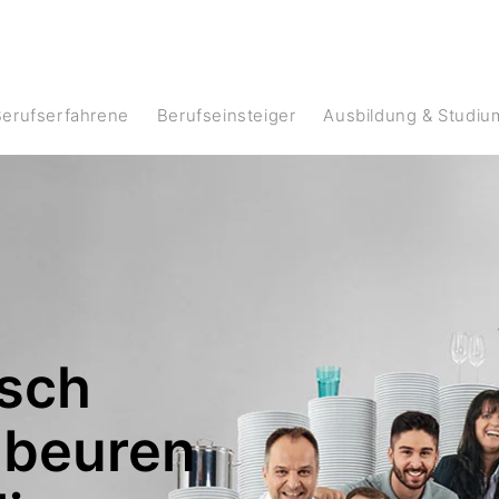
Berufserfahrene
Berufseinsteiger
Ausbildung & Studiu
isch
nbeuren