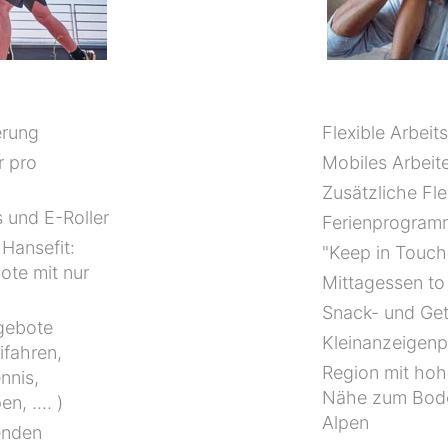
erung
Flexible Arbeit
r pro
Mobiles Arbeit
Zusätzliche Flex
 und E-Roller
Ferienprogramm
Hansefit:
"Keep in Touch
te mit nur
Mittagessen to
Snack- und Ge
ngebote
Kleinanzeigenpo
ifahren,
Region mit hoh
nnis,
Nähe zum Bode
en, …. )
Alpen
enden