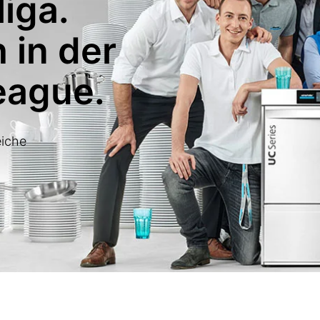
liga.
 in der
eague.
eiche