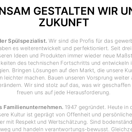
NSAM GESTALTEN WIR U
ZUKUNFT
der Spülspezialist.
Wir sind die Profis für das gewer
aben es weiterentwickelt und perfektioniert. Seit dre
nseren Ideen und Produkten immer wieder neue Maßst
keiten des technischen Fortschritts und entwickeln 
ien. Bringen Lösungen auf den Markt, die unsere Ku
en leichter machen. Bauen unseren Vorsprung weiter 
verändern. Wir sind stolz auf das, was wir geschaffe
freuen uns auf jede Herausforderung.
as Familienunternehmen.
1947 gegründet. Heute in 
ere Kultur ist geprägt von Offenheit und persönlich
r mit Respekt und Wertschätzung. Sind bodenständ
weg und handeln verantwortungs-bewusst. Gleichzei